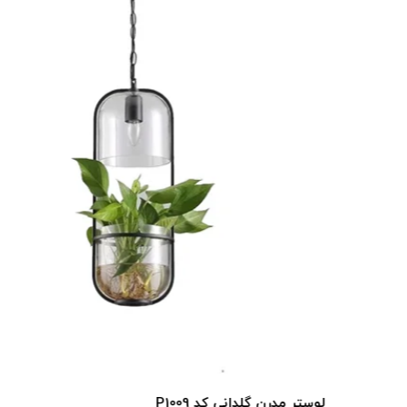
لوستر مدرن گلدانی کد P1009