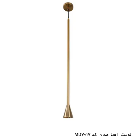
لوستر آویز مدرن کد MD7017