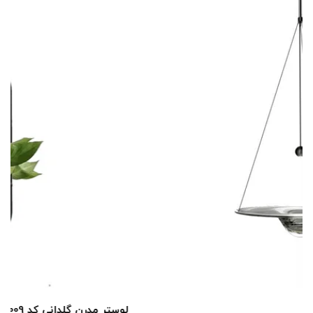
لوستر مدرن گلدانی کد P1009