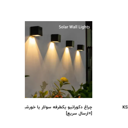
چراغ دیو
چراغ دکوراتیو یکطرفه سولار یا خورشیدی
[+ارسال س
[+ارسال سریع]