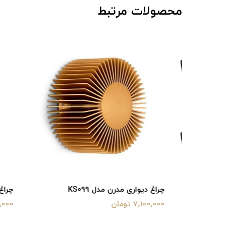
محصولات مرتبط
چراغ دیواری مدرن مدل KS099
چراغ دیواری
شیدی
7,100,000 تومان
4,450,000 توما