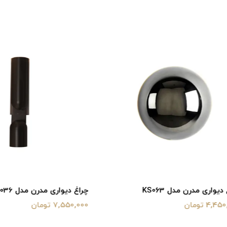
 مدرن مدل KS063
چراغ دیواری مدرن مدل KS036
ن
7,550,000 تومان