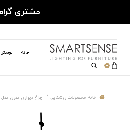
مشتری گرا
خانه
لوستر م
0
خانه
محصولات روشنایی
چراغ دیواری مدرن مدل KS029