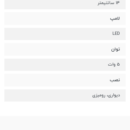
14 سانتیمتر
لامپ
LED
توان
5 وات
نصب
دیواری، رومیزی