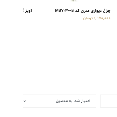
آویز گلدانی مدرن MD7030B
لوستر مدرن