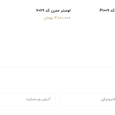
کد 7069
چراغ دیواری مدرن کد MB7030-B
1,950,000 تومان