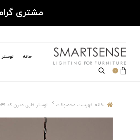
مشتری گرا
خانه
لوستر م
0
خانه
فهرست محصولات
لوستر فلزی مدرن کد DW041