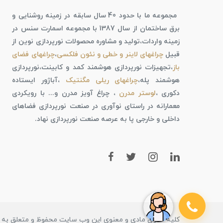
مجموعه ما با حدود 40 سال سابقه در زمینه روشنایی و
برق ساختمان از سال 1387 با مجموعه اسمارت سنس در
زمینه واردات،تولید و مشاوره محصولات نورپردازی نوین از
قبیل
چراغهای لاینر و خطی و نئون فلکسی
،
چراغهای فضای
باز
،تجهیزات نورپردازی هوشمند کمد و کابینت،نورپردازی
هوشمند پله،
چراغهای ریلی مگنتیک
،آباژور ایستاده
دکوری ،
لوستر مدرن
، چراغ آویز مدرن و... با رویکردی
معمارانه در راستای نوآوری در صنعت نورپردازی فضاهای
داخلی و خارجی پا به عرصه صنعت نورپردازی نهاد.
کلیه حقوق مادی و معنوی این وب سایت محفوظ و متعلق به ف