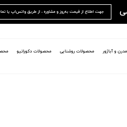
می
جهت اطلاع از قیمت به‌روز و مشاوره ، از طریق واتس‌اپ یا تما
درن و آباژور
محصولات روشنایی
محصولات دکوراتیو
محصو