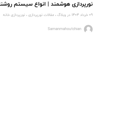
نورپردازی هوشمند | انواع سیستم روشن
09 خرداد 1404
در
وبلاگ
مقالات نورپردازی
نورپردازی خانه
Samanmahoutchian