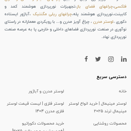
فلکسی
،
چراغهای فضای باز
،تجهیزات نورپردازی هوشمند کمد و
کابینت،نورپردازی هوشمند پله،
چراغهای ریلی مگنتیک
،آباژور ایستاده
دکوری ،
لوستر مدرن
، چراغ آویز مدرن و... با رویکردی معمارانه در راستای
نوآوری در صنعت نورپردازی فضاهای داخلی و خارجی پا به عرصه صنعت
نورپردازی نهاد.
دسترسی سریع
خانه
لوستر مدرن و آباژور
لوستر مینیمال | خرید انواع لوستر
لوستر فلزی | لیست قیمت لوستر
مینیمال ترند 2025
فلزی مدرن 1404
محصولات روشنایی
خرید محصولات دکوراتیو