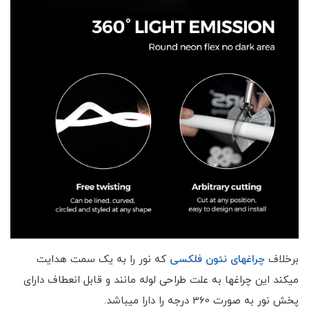
برخلاف
چراغهای نئون فلکسی
که نور را به یک سمت هدایت
میکند این چراغها به علت طراحی لوله مانند و قابل انعطاف دارای
پخش نور به صورت 360 درجه را دارا میباشد.