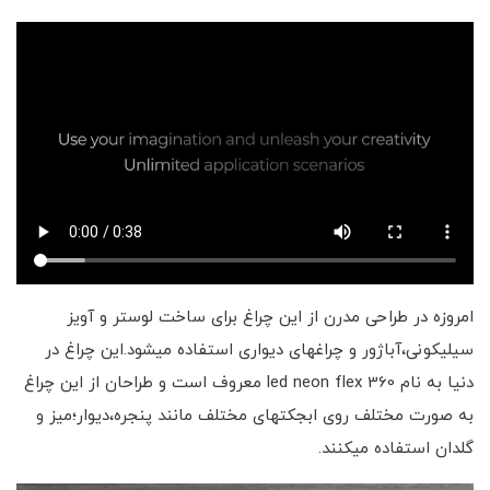
امروزه در طراحی مدرن از این چراغ برای ساخت لوستر و آویز
سیلیکونی،آباژور و چراغهای دیواری استفاده میشود.این چراغ در
دنیا به نام led neon flex 360 معروف است و طراحان از این چراغ
به صورت مختلف روی ابجکتهای مختلف مانند پنجره،دیوار؛میز و
گلدان استفاده میکنند.