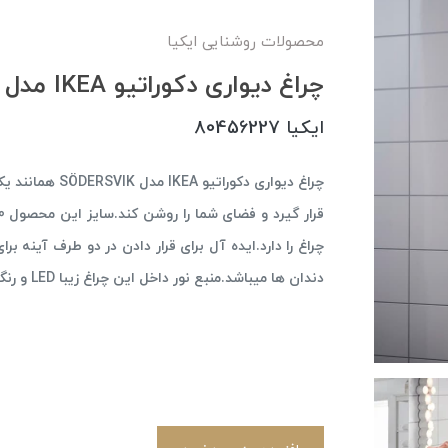
محصولات روشنایی ایکیا
چراغ دیواری دکوراتیو IKEA مدل SÖDERSVIK
ایکیا 80456227
چراغ دیواری دکور
چراغ را دارد.ایده آل برای قرار دادن در دو طرف آینه 
دندان ها میباشد.منبع نور داخل این چراغ زیبا LED و رنگ نور آن آفتابی میباشد.