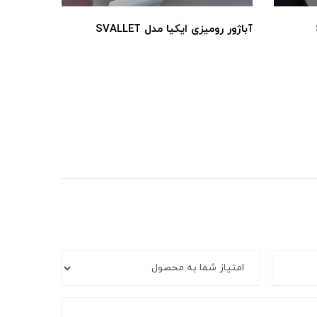
آباژور رومیزی ایکیا مدل SVALLET
چراغ مطالعه 