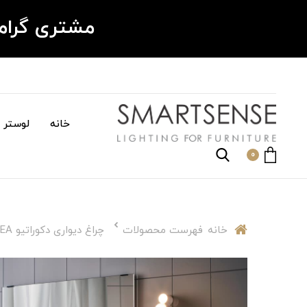
مشتری گرا
خانه
لوستر م
0
خانه
فهرست محصولات
چراغ دیواری دکوراتیو IKEA مدل SÖDERSVIK