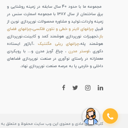
مجموعه ما با حدود 40 سال سابقه در زمینه روشنایی و
برق ساختمان از سال 1387 با مجموعه اسمارت سنس در
زمینه واردات،تولید و مشاوره محصولات نورپردازی نوین از
قبیل
چراغهای لاینر و خطی و نئون فلکسی
،
چراغهای فضای
باز
،تجهیزات نورپردازی هوشمند کمد و کابینت،نورپردازی
هوشمند پله،
چراغهای ریلی مگنتیک
،آباژور ایستاده
دکوری ،
لوستر مدرن
، چراغ آویز مدرن و... با رویکردی
معمارانه در راستای نوآوری در صنعت نورپردازی فضاهای
داخلی و خارجی پا به عرصه صنعت نورپردازی نهاد.
کلیه حقوق مادی و معنوی این وب سایت محفوظ و متعلق به ف