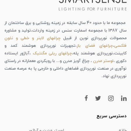
مجموعه ما با حدود 40 سال سابقه در زمینه روشنایی و برق ساختمان از
سال 1387 با مجموعه اسمارت سنس در زمینه واردات،تولید و مشاوره
محصولات نورپردازی نوین از قبیل
چراغهای لاینر و خطی و نئون
فلکسی
،
چراغهای فضای باز
،تجهیزات نورپردازی هوشمند کمد و
کابینت،نورپردازی هوشمند پله،
چراغهای ریلی مگنتیک
،آباژور ایستاده
دکوری ،
لوستر مدرن
، چراغ آویز مدرن و... با رویکردی معمارانه در راستای
نوآوری در صنعت نورپردازی فضاهای داخلی و خارجی پا به عرصه صنعت
نورپردازی نهاد.
دسترسی سریع
خانه
لوستر مدرن و آباژور