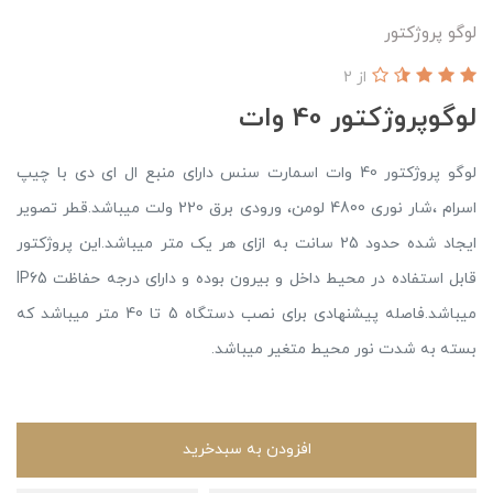
لوگو پروژکتور
از 2
لوگوپروژکتور 40 وات
لوگو پروژکتور 40 وات اسمارت سنس دارای منبع ال ای دی با چیپ
اسرام ،شار نوری 4800 لومن، ورودی برق 220 ولت میباشد.قطر تصویر
ایجاد شده حدود 25 سانت به ازای هر یک متر میباشد.این پروژکتور
قابل استفاده در محیط داخل و بیرون بوده و دارای درجه حفاظت IP65
میباشد.فاصله پیشنهادی برای نصب دستگاه 5 تا 40 متر میباشد که
بسته به شدت نور محیط متغیر میباشد.
افزودن به سبدخرید