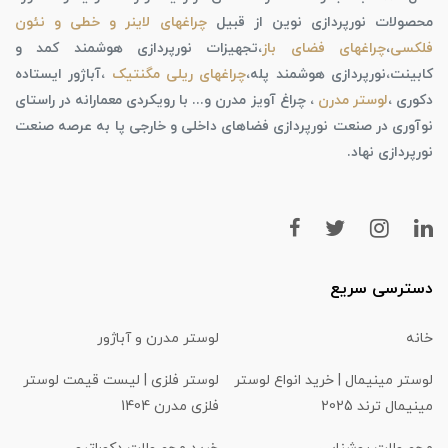
محصولات نورپردازی نوین از قبیل
چراغهای لاینر و خطی و نئون
فلکسی
،
چراغهای فضای باز
،تجهیزات نورپردازی هوشمند کمد و
کابینت،نورپردازی هوشمند پله،
چراغهای ریلی مگنتیک
،آباژور ایستاده
دکوری ،
لوستر مدرن
، چراغ آویز مدرن و... با رویکردی معمارانه در راستای
نوآوری در صنعت نورپردازی فضاهای داخلی و خارجی پا به عرصه صنعت
نورپردازی نهاد.
دسترسی سریع
خانه
لوستر مدرن و آباژور
لوستر مینیمال | خرید انواع لوستر
لوستر فلزی | لیست قیمت لوستر
مینیمال ترند 2025
فلزی مدرن 1404