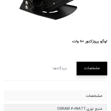
لوگوپروژکتور 40 وات
مشخصات
دیدگاه‌ها
مشخصات
منبع نوری:OSRAM 40WATT