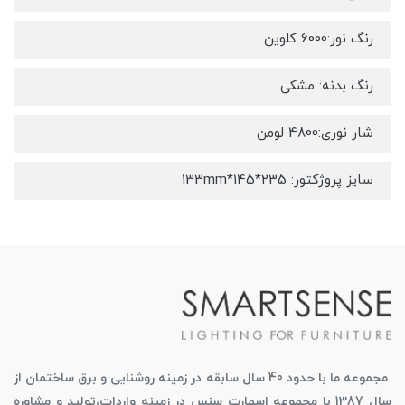
رنگ نور:6000 کلوین
رنگ بدنه: مشکی
شار نوری:4800 لومن
سایز پروژکتور: 235*145*133mm
مجموعه ما با حدود 40 سال سابقه در زمینه روشنایی و برق ساختمان از
سال 1387 با مجموعه اسمارت سنس در زمینه واردات،تولید و مشاوره