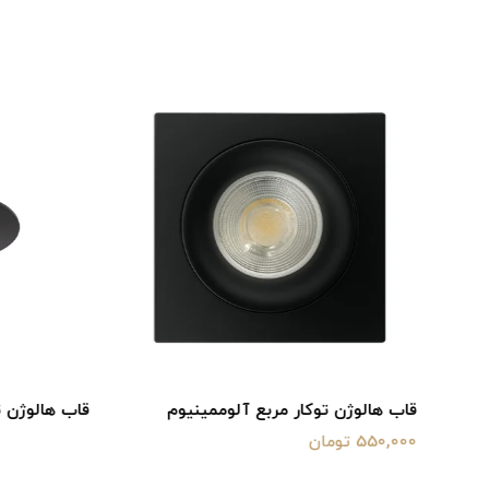
ن توکار مربع آلوممینیوم
قاب هالوژن توکار گرد