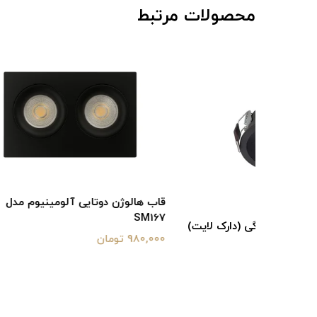
محصولات مرتبط
قاب هالوژن دوتایی آلومینیوم مدل
SM167
ک لایت)
980,000 تومان
قاب هالوژ
550,000 تومان