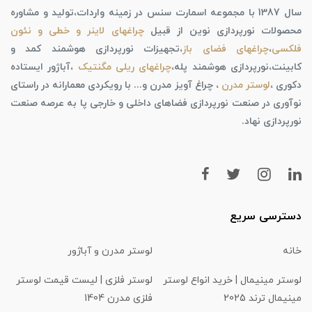
سال 1387 با مجموعه اسمارت سنس در زمینه واردات،تولید و مشاوره
محصولات نورپردازی نوین از قبیل
چراغهای لاینر و خطی و نئون
فلکسی
،
چراغهای فضای باز
،تجهیزات نورپردازی هوشمند کمد و
کابینت،نورپردازی هوشمند پله،
چراغهای ریلی مگنتیک
،آباژور ایستاده
دکوری ،
لوستر مدرن
، چراغ آویز مدرن و... با رویکردی معمارانه در راستای
نوآوری در صنعت نورپردازی فضاهای داخلی و خارجی پا به عرصه صنعت
نورپردازی نهاد.
دسترسی سریع
خانه
لوستر مدرن و آباژور
لوستر مینیمال | خرید انواع لوستر
لوستر فلزی | لیست قیمت لوستر
مینیمال ترند 2025
فلزی مدرن 1404