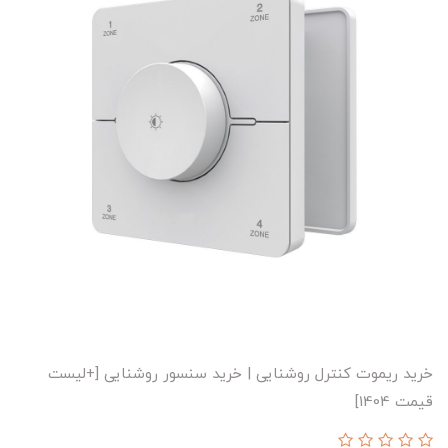
خرید ریموت کنترل روشنایی | خرید سنسور روشنایی [+لیست
قیمت 1404]