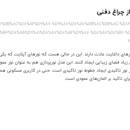
از چراغ دفنی
%A7%DB%8C%D8%AF%D9%87-%D9%87%D8%A7%DB%8C%DB%8C-%D8
%B3%D8%AA%D9%81%D8%A7%D8%AF%D9%87-%D8%A7%D8%B2-%D
ای دانلایت عادت دارند. این در حالی هست که نورهای آپلایت که یکی ا
زیاد فضای زیبایی ایجاد کنند. این مدل نورپردازی هم به عنوان نور عمو
ر نور تاکیدی ایجاد خطوط نور تاکیدی است. حتی در کاربری مسکونی هم م
 برای تاکید بر المان‌های عمودی است.