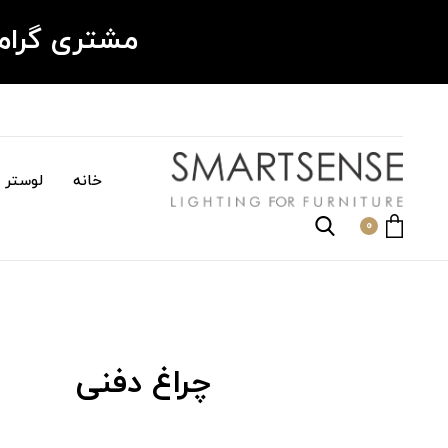
مشتری گرا
خانه
لوستر م
0
چراغ دفنی