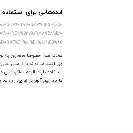
ایده‌هایی برای استفاده 
%A8%D8%B1%D8%A7%DB%8C-
A%86%D8%B1%D8%A7%D8%BA-
%D8%AF%D9%81%D9%86%DB%8C
عمدتا همه خصوصا معماران به نوره
می‌باشند می‌تواند با آرامش بصری 
استفاده دارند. البته عملکردشان د
کاربرد رایج آنها در نورپردازی، نما