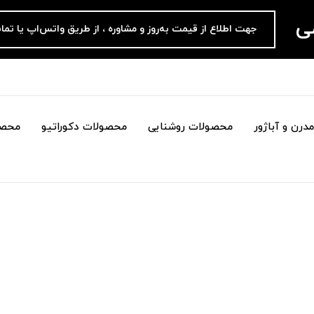
می
جهت اطلاع از قیمت به‌روز و مشاوره ، از طریق واتس‌اپ یا تما
درن و آباژور
محصولات روشنایی
محصولات دکوراتیو
محصو