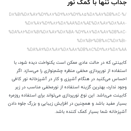
جذاب تنها با کمک نور
/%D8%B1%D8%A7%D9%87%D9%86%D9%85%D8%A7%DB%8C-
%D8%A7%D9%86%D8%AA%D8%AE%D8%A7%D8%A8-
%DA%86%D8%B1%D8%A7%D8%BA-%D9%87%D8%A7%DB%8C-
%D8%B2%DB%8C%D8%B1-
%DA%A9%D8%A7%D8%A8%DB%8C%D9%86%D8%AA
کابینتی که در حالت عادی ممکن است یکنواخت دیده شود، با
استفاده از نورپردازی مخفی منظره چشم‌نوازی را می‌سازد. اگر
احساس می‌کنید در هنگام آشپزی و کار در آشپزخانه نور کافی
وجود ندارد، بهترین گزینه استفاده از نورمخفی مناسب در زیر
کابینت می‌باشد. این نوع نورپردازی می‌تواند برای استفاده روزمره
بسیار مفید باشد و همچنین در افزایش زیبایی و بزرگ جلوه دادن
آشپزخانه شما بسیار کمک کننده باشد.