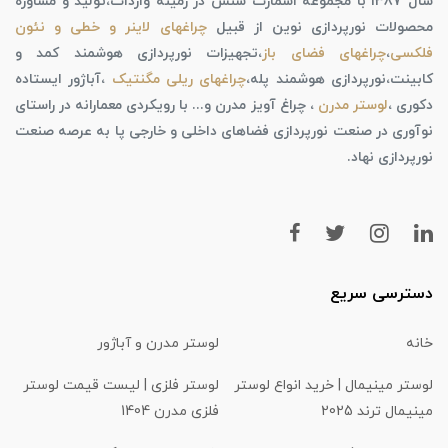
سال 1387 با مجموعه اسمارت سنس در زمینه واردات،تولید و مشاوره
محصولات نورپردازی نوین از قبیل
چراغهای لاینر و خطی و نئون
فلکسی
،
چراغهای فضای باز
،تجهیزات نورپردازی هوشمند کمد و
کابینت،نورپردازی هوشمند پله،
چراغهای ریلی مگنتیک
،آباژور ایستاده
دکوری ،
لوستر مدرن
، چراغ آویز مدرن و... با رویکردی معمارانه در راستای
نوآوری در صنعت نورپردازی فضاهای داخلی و خارجی پا به عرصه صنعت
نورپردازی نهاد.
دسترسی سریع
خانه
لوستر مدرن و آباژور
لوستر مینیمال | خرید انواع لوستر
لوستر فلزی | لیست قیمت لوستر
مینیمال ترند 2025
فلزی مدرن 1404