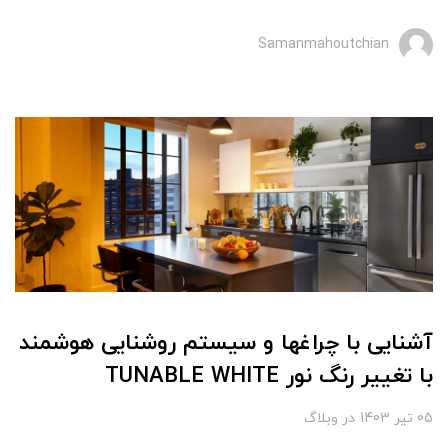
Samanmahoutchian
آشنایی با چراغها و سیستم روشنایی هوشمند
با تغییر رنگ نور TUNABLE WHITE
05 تير 1403
در
وبلاگ